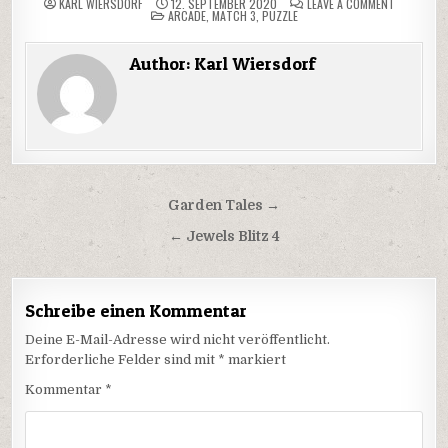
ON
KARL WIERSDORF
12. SEPTEMBER 2020
LEAVE A COMMENT
POSTED
BUBBLE
ARCADE
,
MATCH 3
,
PUZZLE
IN
SHOOTER
HD
Author:
Karl Wiersdorf
Beitragsnavigation
Garden Tales →
← Jewels Blitz 4
Schreibe einen Kommentar
Deine E-Mail-Adresse wird nicht veröffentlicht.
Erforderliche Felder sind mit
*
markiert
Kommentar
*