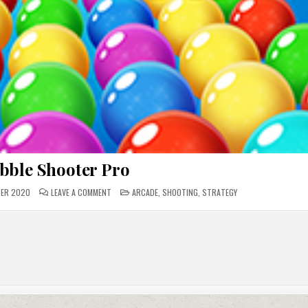
bble Shooter Pro
ON
POSTED
BER 2020
LEAVE A COMMENT
ARCADE
,
SHOOTING
,
STRATEGY
BUBBLE
IN
SHOOTER
PRO