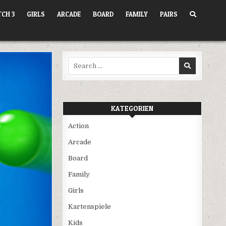
CH 3
GIRLS
ARCADE
BOARD
FAMILY
PAIRS
Search
for:
KATEGORIEN
Action
Arcade
Board
Family
Girls
Kartenspiele
Kids