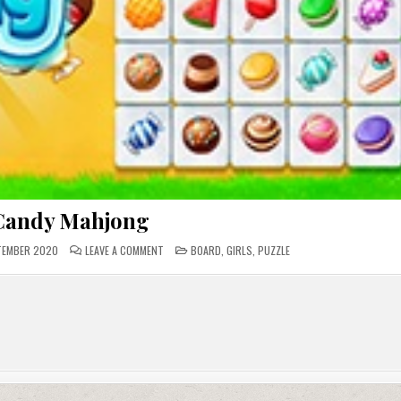
Candy Mahjong
ON
POSTED
TEMBER 2020
LEAVE A COMMENT
BOARD
,
GIRLS
,
PUZZLE
CANDY
IN
MAHJONG