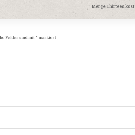
Merge Thirteen kost
he Felder sind mit
*
markiert